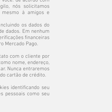
é você. de acordo com
lo, nós solicitamos
té mesmo à amigos e
incluindo os dados do
 de dados. Em nenhum
rificações financeiras
iro Mercado Pago.
ntato com o cliente por
 como nome, endereço,
ular. Nunca entraremos
do cartão de crédito.
ies identificando seu
es pessoais como seu