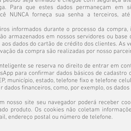
u pedido seja enviado e chegue com seguraça at
ga. Para que estes dados permaneçam em sigi
cê NUNCA forneça sua senha a terceiros, a
iros informados durante o processo da compra, 
o são armazenados em nossos servidores ou base
s dados do cartão de crédito dos clientes. As ve
ovação da compra são realizadas por nosso parce
Inteligente se reserva no direito de entrar em co
tsApp para confirmar dados básicos de cadastro
P, município, estado, telefone fixo e telefone cel
ar dados financeiros, como, por exemplo, os dados 
 nosso site seu navegador poderá receber cook
ado produto. Os cookies não coletam informaçõ
il, endereço postal ou número de telefone.