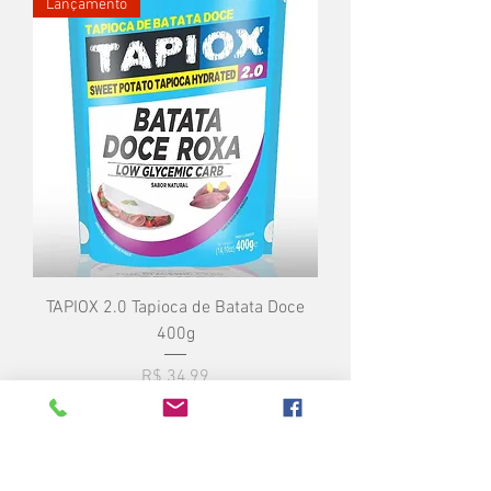
Lançamento
TAPIOX 2.0 Tapioca de Batata Doce
400g
Preço
R$ 34,99