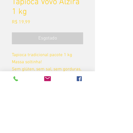
Tapioca Vovó Alzira
1 kg
Preço
R$ 19,99
Esgotado
Tapioca tradicional pacote 1 kg
Massa soltinha!
Sem glúten, sem sal, sem gorduras,
sem lactose.
Validade 8 meses
© 2014 por DR. NARDELLI NUTRIÇÃO INTELIGENTE